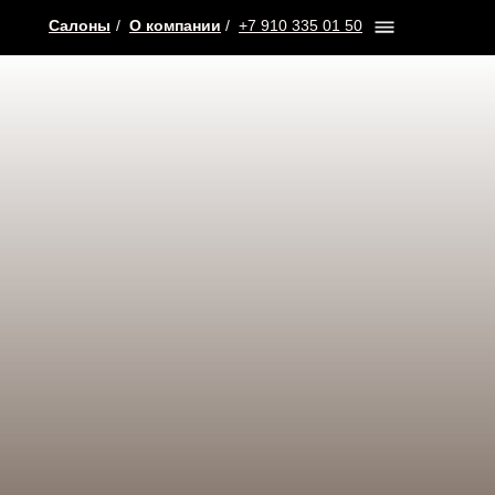
Салоны
/
О компании
/
+7 910 335 01 50