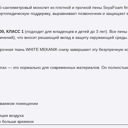
-сантиметровый монолит из плотной и прочной пены SoyaFoam firm
ортопедическую поддержку, выравнивает позвоночник и защищает 
00, КЛАСС 1
(подходит для младенцев и детей до 3 лет). Все пены
динений), что вносит решающий вклад в защиту окружающей среды.
прочная ткань WHITE MEKANIK снизу завершают эту безупречную к
апах — это нормально для современных материалов. Он полностью
риваемом помещении
яции воздуха
го больше времени