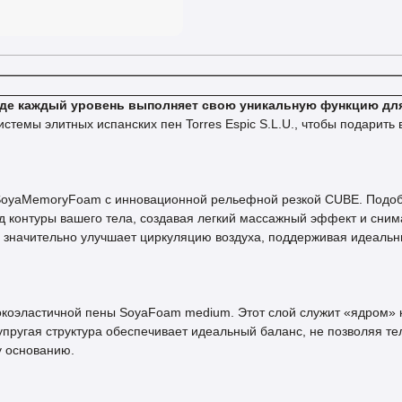
 где каждый уровень выполняет свою уникальную функцию дл
стемы элитных испанских пен Torres Espic S.L.U., чтобы подарит
 SoyaMemoryFoam с инновационной рельефной резкой CUBE. Подобн
 контуры вашего тела, создавая легкий массажный эффект и сним
значительно улучшает циркуляцию воздуха, поддерживая идеальны
окоэластичной пены SoyaFoam medium. Этот слой служит «ядром» 
упругая структура обеспечивает идеальный баланс, не позволяя те
у основанию.