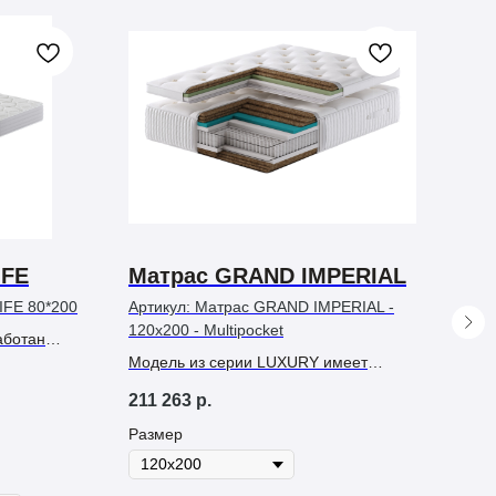
IFE
Матрас GRAND IMPERIAL
Ма
IFE 80*200
Артикул:
Матрас GRAND IMPERIAL -
Арти
120х200 - Multipocket
аботан
т, чтобы
Модель из серии LUXURY имеет
42 
ый,
мягкую жесткость и рассчитана на
211 263
р.
ающий сон.
комфортную нагрузку до 180 кг на
Раз
спальное место.
Размер