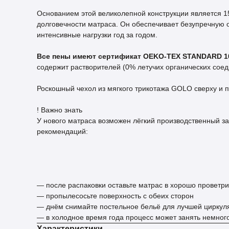
Основанием этой великолепной конструкции является 15
долговечности матраса. Он обеспечивает безупречную 
интенсивные нагрузки год за годом.
Все пены имеют сертификат OEKO-TEX STANDARD 1
содержит растворителей (0% летучих органических сое
Роскошный чехол из мягкого трикотажа GOLO сверху и 
! Важно знать
У нового матраса возможен лёгкий производственный з
рекомендаций:
— после распаковки оставьте матрас в хорошо провет
— пропылесосьте поверхность с обеих сторон
— днём снимайте постельное бельё для лучшей циркул
— в холодное время года процесс может занять немно
Характеристики