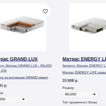
трас GRAND LUX
Матрас ENERGY L
кул:
Матрас GRAND LUX - 80х200
Артикул:
Матрас ENERGY L
 256
Матрас ENERGY LIFE разр
ль из коллекции GRAND имеет
специально для детских тах
33 808
р.
немягкую жёсткость и
обеспечить ребёнку здоров
91
р.
ортную нагрузку на спальное
спокойный и восстанавлив
Размер
 до 160 кг.
ер
Тип пружинного блока