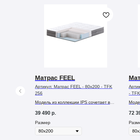
Матрас FEEL
Ма
Артикул:
Матрас FEEL - 80х200 - TFK
Арти
256
- TFK
я детских
у
Модель из коллекции IPS сочетает в
Моде
н каждый
себе две стороны комфорта с разной
сред
39 490
р.
72 3
степенью жёсткости — среднюю и
комф
среднежесткую. Она рассчитана на
место
Размер
Разм
нагрузку до 130 кг.