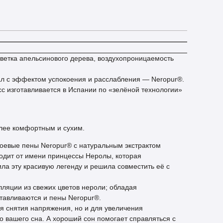
ветка апельсинового дерева, воздухопроницаемость
л с эффектом успокоения и расслабления — Neropur®.
сс изготавливается в Испании по «зелёной технологии»
олее комфортным и сухим.
соевые пены Neropur® с натуральным экстрактом
ходит от имени принцессы Неролы, которая
ила эту красивую легенду и решила совместить её с
лляции из свежих цветов нероли; обладая
тавливаются и пены Neropur®.
я снятия напряжения, но и для увеличения
о вашего сна. А хороший сон помогает справляться с