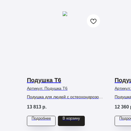
Подушка Т6
Поду
Артикул:
Подушка Т6
Артикул
Подушка для людей с остеохондрозом
Подушка
шеи, грыжами, сколиозом, головными
потливо
13 813
р.
12 360
болями и напряжением в шее/плечах,
проблем
которым нужна ортопедическая
классич
Подробнее
В корзину
Подро
поддержка и спокойный сон.
рельефо