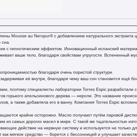
пены Mousse au Neropur® с добавлением натурального экстракта ц
 сна.
нии с гипнотическим эффектом. Инновационный испанский материа
живает ваше тело, благодаря свойствам упругости. Вспененный му
опроницаемостью благодаря очень пористой структуре.
е задерживая её внутри, благодаря чему ваш сон становится ещё б
ами, поэтому специалисты лаборатории Torres Espic разработали 
тов горького апельсинового дерева — нероли. Это название проис
хов, а также добавляла его в ванну. Компания Torres Espic вспомн
ращаются крайне осторожно. Масло получают путём паровой дисти
м из самых дорогих масел в мире. С такой же тщательностью изго
вающее действие на нервную систему и используется не только дл
 как мягкое средство — борется с бессонницей и улучшает качеств