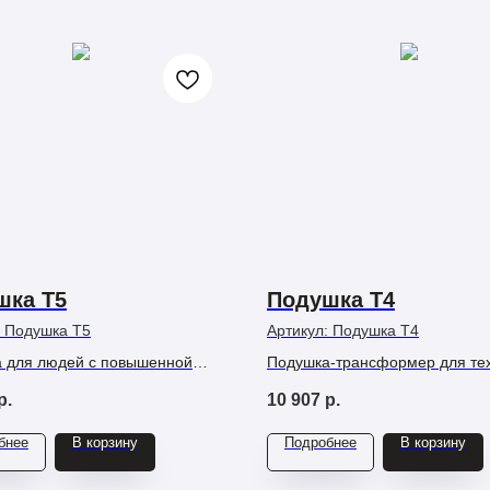
шка Т5
Подушка Т4
:
Подушка Т5
Артикул:
Подушка Т4
 для людей с повышенной
Подушка-трансформер для тех
стью, чувствительной или
хочет сам настраивать высоту
р.
10 907
р.
ной кожей, кому нужна
под голову и шею, нуждается 
еская поддержка с глубоким
анатомической поддержке и
бнее
В корзину
Подробнее
В корзину
м и натуральная гигиена.
«дышащем» гипоаллергенном
комфорте.