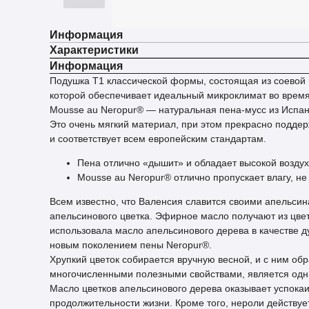
Информация
Характеристики
Информация
Подушка T1 классической формы, состоящая из соевой 
которой обеспечивает идеальный микроклимат во время
Mousse au Neropur® — натуральная пена-мусс из Испа
Это очень мягкий материал, при этом прекрасно поддер
и соответствует всем европейским стандартам.
Пена отлично «дышит» и обладает высокой воздух
Mousse au Neropur® отлично пропускает влагу, н
Всем известно, что Валенсия славится своими апельсин
апельсинового цветка. Эфирное масло получают из цве
использовала масло апельсинового дерева в качестве ду
новым поколением пены Neropur®.
Хрупкий цветок собирается вручную весной, и с ним об
многочисленными полезными свойствами, является одни
Масло цветков апельсинового дерева оказывает успокаи
продолжительности жизни. Кроме того, нероли действует