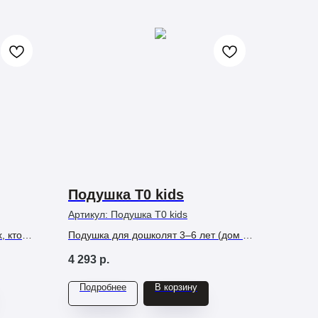
Подушка Т0 kids
Артикул:
Подушка Т0 kids
, кто
Подушка для дошколят 3–6 лет (дом и
 и форму
детский сад) и родителей, которым
4 293
р.
в
важны правильная поддержка и
экологичность спального места.
Подробнее
В корзину