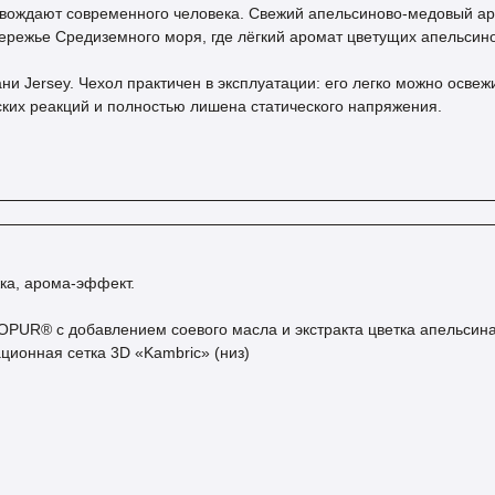
вождают современного человека. Свежий апельсиново-медовый аро
обережье Средиземного моря, где лёгкий аромат цветущих апельси
и Jersey. Чехол практичен в эксплуатации: его легко можно освеж
ских реакций и полностью лишена статического напряжения.
ка, арома-эффект.
R® с добавлением соевого масла и экстракта цветка апельсина (
ационная сетка 3D «Kambric» (низ)