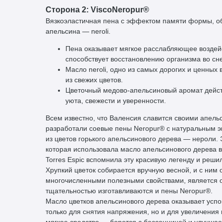
Сторона 2: ViscoNeropur®
Вязкоэластичная пена с эффектом памяти формы, об
апельсина — neroli.
Пена оказывает мягкое расслабляющее воздейс
способствует восстановлению организма во сне
Масло neroli, одно из самых дорогих и ценных
из свежих цветов.
Цветочный медово-апельсиновый аромат дейст
уюта, свежести и уверенности.
Всем известно, что Валенсия славится своими апель
разработали соевые пены Neropur® с натуральным э
из цветов горького апельсинового дерева — нероли.
которая использовала масло апельсинового дерева в 
Torres Espic вспомнила эту красивую легенду и реш
Хрупкий цветок собирается вручную весной, и с ним
многочисленными полезными свойствами, является о
тщательностью изготавливаются и пены Neropur®.
Масло цветков апельсинового дерева оказывает усп
только для снятия напряжения, но и для увеличения 