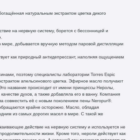
огащённая натуральным экстрактом цветка дикого
твие на нервную систему, борется с бессонницей и
.
 в мире, добывается вручную методом паровой дистилляции
вует как природный антидепрессант, наполняя ощущением
синами, поэтому специалисты лаборатории Torres Espic
кстрактом апельсинового цветка. Эфирное масло получают
 Это название происходит от имени принцессы Неролы,
качестве духов, а также добавляла его в ванну. Компания
ила совместить её с новым поколением пены Neropur®.
 обращаются крайне осторожно. Масло, обладая
дним из самых дорогих масел в мире. С такой же
окаивающее действие на нервную систему и используется не
продолжительности жизни. Кроме того, нероли действует как