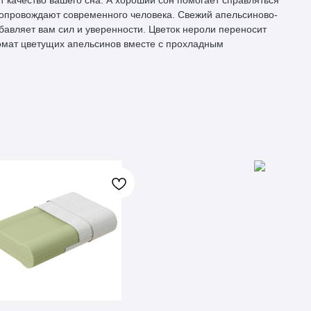
т качество вашего сна. А хороший сон помогает справляться
сопровождают современного человека. Свежий апельсиново-
бавляет вам сил и уверенности. Цветок нероли переносит
ромат цветущих апельсинов вместе с прохладным