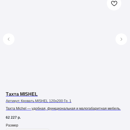
Тахта MISHEL
Та
Артикул:
Кровать MISHEL 120х200 Гр. 1
Арт
Тахта Michel — удобная, функциональная и малогабаритная мебель.
Тах
62 227
р.
55 
Размер
Ра