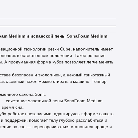
Foam Medium и испанской пены SonaFoam Medium
овационной технологии резки Cube, наполнитель имеет
воночник в естественном положении. Такое решение
м. А продуманная форма кубов позволяет легче менять
ставе безопасен и экологичен, а нежный трикотажный
к как съемный чехол можно стирать в машине. Топпер
рменного салона Sonit.
ва — сочетание эластичной пены SonaFoam Medium
 время сна.
уб» работает независимо, адаптируясь к форме вашего
и поддержки, помогает телу глубоко расслабиться и
жение во сне — переворачиваться становится проще и