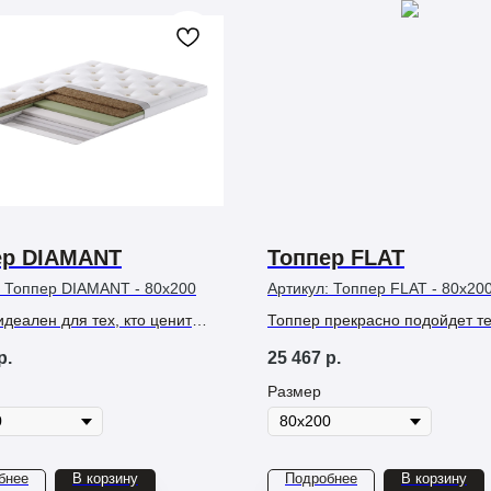
ер DIAMANT
Топпер FLAT
:
Топпер DIAMANT - 80х200
Артикул:
Топпер FLAT - 80х20
деален для тех, кто ценит
Топпер прекрасно подойдет те
нные технологии и
хочет сделать спальное место
р.
25 467
р.
ческую точность поддержки.
мягким.
Размер
бнее
В корзину
Подробнее
В корзину