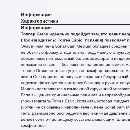
Информация
Характеристики
Информация
Топпер Grace идеально подойдет тем, кто ценит н
(Производитель: Torres Espic, Испания) позволяет 
Эластичная пена SonaFoam Medium обладает средней пл
не обычную форму, а тщательно продуманную структуру
обеспечивает оптимальный баланс комфорта и поддержк
положение во сне — без лишнего напряжения и диском
Топпер Grace не только улучшает комфорт спального ме
чехол Golo приятен на ощупь и сохраняет безупречный в
надежно фиксируется к матрасу благодаря ручкам-липу
Модель поставляется в компактной скрученной упаковке,
Если вы цените оригинальные решения и непревзойдённ
(производитель Torres Espic, Испания), которая придаё
В отличие от обычных наполнителей, пена SonaFoam Me
тела, равномерно распределяя вес и снимая давление с
делает сон по-настоящему восстанавливающим. Благода
комфортнее.