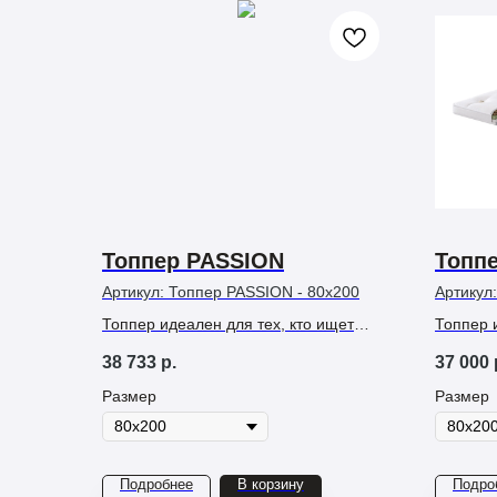
Топпер PASSION
Топп
Артикул:
Топпер PASSION - 80х200
Артикул
Топпер идеален для тех, кто ищет
Топпер и
максимальную упругость и отличную
совреме
38 733
р.
37 000
вентиляцию, предотвращающую
анатоми
перегрев.
Размер
Размер
Подробнее
В корзину
Подро