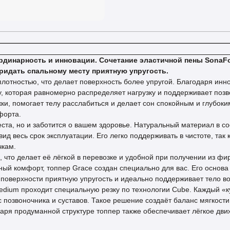
еординарность и инновации. Сочетание эластичной пены Sona
придать спальному месту приятную упругость.
отностью, что делает поверхность более упругой. Благодаря инн
, которая равномерно распределяет нагрузку и поддерживает поз
и, помогает телу расслабиться и делает сон спокойным и глубоки
форта.
ста, но и заботится о вашем здоровье. Натуральный материал в со
ид весь срок эксплуатации. Его легко поддерживать в чистоте, та
чкам.
 что делает её лёгкой в перевозке и удобной при получении из фи
ый комфорт, топпер Grace создан специально для вас. Его осно
т поверхности приятную упругость и идеально поддерживает тело во
dium проходит специальную резку по технологии Cube. Каждый «к
 позвоночника и суставов. Такое решение создаёт баланс мягкости 
ря продуманной структуре топпер также обеспечивает лёгкое дви