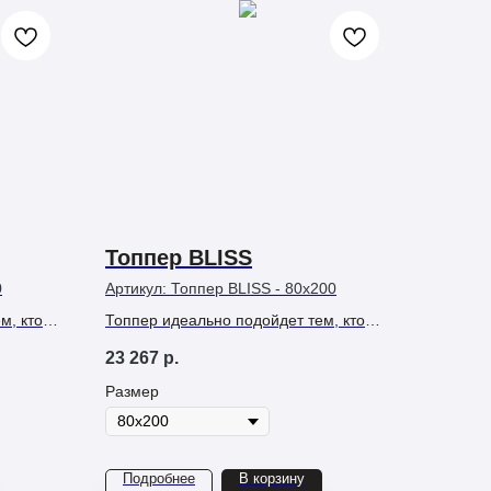
Топпер BLISS
0
Артикул:
Топпер BLISS - 80х200
м, кто
Топпер идеально подойдет тем, кто
 более
хочет получить более оптимальную
23 267
р.
поддержку мышц тела и точную
фиксация позвоночника в
Размер
физиологически положении.
Подробнее
В корзину