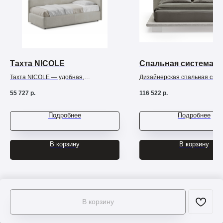
Тахта NICOLE
Спальная система 
Тахта NICOLE — удобная,
Дизайнерская спальная сис
функциональная и малогабаритная
это шикарный минимализм в
55 727
р.
116 522
р.
мебель.
его проявлении, украшение 
спальни.
Подробнее
Подробнее
В корзину
В корзину
В корзину
Tilda
Made on